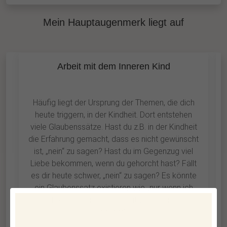
Mein Hauptaugenmerk liegt auf
Arbeit mit dem Inneren Kind
Häufig liegt der Ursprung der Themen, die dich
heute triggern, in der Kindheit. Dort entstehen
viele Glaubenssätze. Hast du z.B. in der Kindheit
die Erfahrung gemacht, dass es nicht gewünscht
ist, „nein“ zu sagen? Hast du im Gegenzug viel
Liebe bekommen, wenn du gehorcht hast? Fällt
es dir heute schwer, „nein“ zu sagen? Es könnte
ein Glaubenssatz existieren wie „nur wenn ich
mache, was von mir verlangt wird, werde ich
geliebt“.