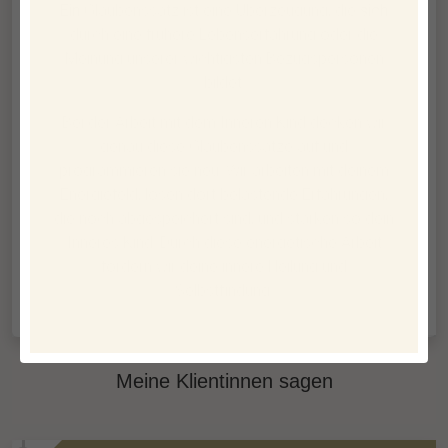
Ein Glaubenssatz ist eine Überzeugung, die sich
durch eine frühere Lebenserfahrung oder die
Meinung unserer wichtigsten Bezugspersonen
bildet.
Bei der Arbeit mit dem Inneren Kind decken wir
genau diese Glaubenssätze auf und
programmieren sie neu. Wir arbeiten mit deinem
Energiefeld, lösen dort belastende Erfahrungen,
die noch abgespeichert sind, und stärken so dein
Inneres Kind. Durch diese energetische Arbeit
fördern wir deine innere Heilung und
Selbstfindung.
Meine Klientinnen sagen